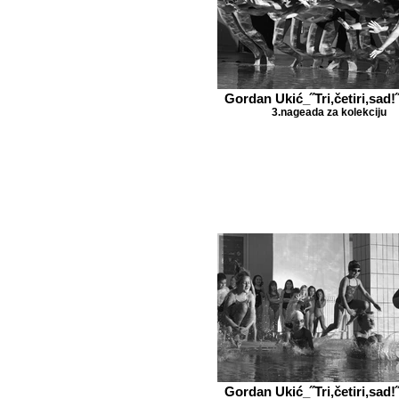
Gordan Ukić_˝Tri,četiri,sad!˝
3.nageada za kolekciju
Gordan Ukić_˝Tri,četiri,sad!˝