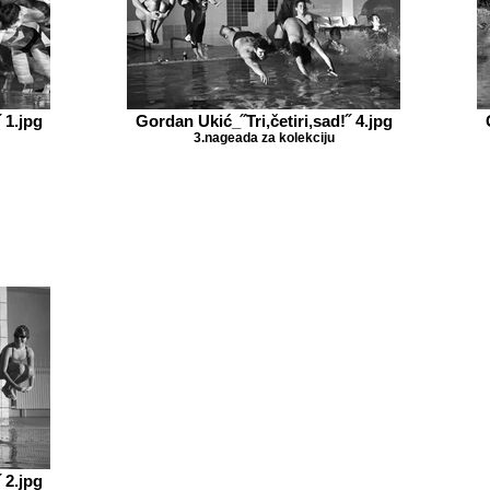
 1.jpg
Gordan Ukić_˝Tri,četiri,sad!˝ 4.jpg
3.nageada za kolekciju
 2.jpg