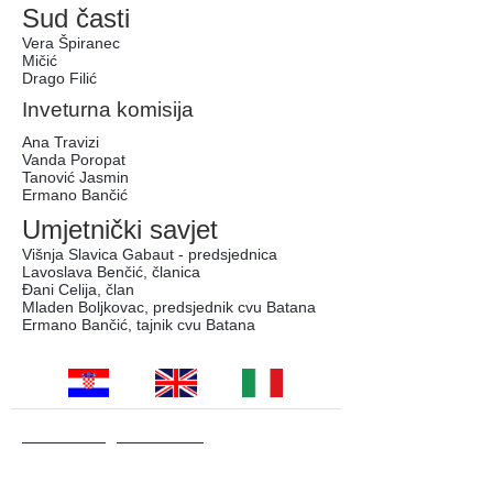
Sud časti
Vera Špiranec
Mičić
Drago Filić
Inveturna komisija
Ana Travizi
Vanda Poropat
Tanović Jasmin
Ermano Bančić
Umjetnički savjet
Višnja Slavica Gabaut - predsjednica
Lavoslava Benčić, članica
Đani Celija, član
Mladen Boljkovac, predsjednik cvu Batana
Ermano Bančić, tajnik cvu Batana
cvu_batana@hotmail.com
www.cvu-batana.com