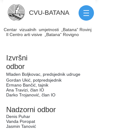
CVU
-
BATANA
Centar vizualnih umjetnosti „Batana“ Rovinj
Il Centro arti visive „Batana“ Rovigno
Izvršni
odbor
Mladen Boljkovac, predsjednik udruge
Gordan Ukić, potpredsjednik
Ermano Bančić, tajnik
Ana Travizi, član IO
Darko Trojanović, član IO
Nadzorni odbor
Denis Puhar
Vanda Poropat
Jasmin Tanović