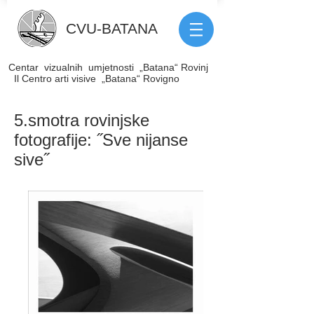
CVU
-
BATANA
Centar vizualnih umjetnosti „Batana“ Rovinj
Il Centro arti visive „Batana“ Rovigno
5.smotra rovinjske
fotografije: ˝Sve nijanse
sive˝