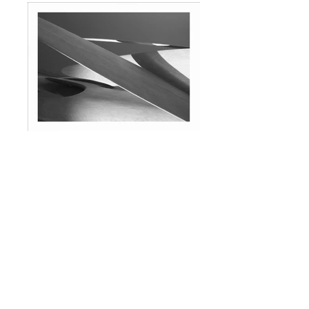
cvu_batana@hotmail.com
www.cvu-batana.com
Urednik stranice:Gordan Ukić
Suradnici : Ana Travizi
Martina Ukić
Ermano Bančić